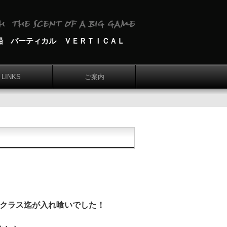
船 バーティカル ＶＥＲＴＩＣＡＬ
LINKS
ご案内
kgクラス迄が入れ喰いでした！