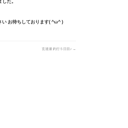
ました。
お待ちしております( ^ω^ )
玄達瀬 釣行５日目♪
→