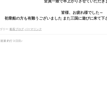
全員一致で早上がりさせていただき
皆様、お疲れ様でした～
初乗船の方も有難うございました また三国に遊びに来て下さい 
ゴリー:
船長ブログ
パーマリンク
達瀬 釣行３日目♪