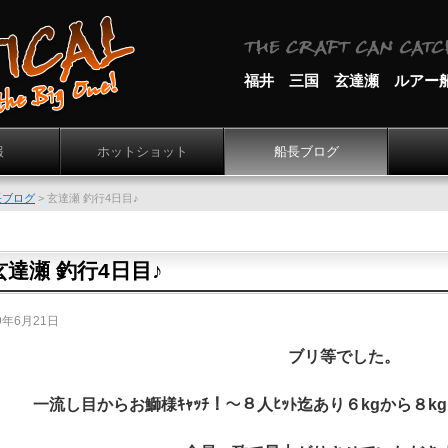
福井 三国 玄達瀬 ルアー
報
ホットショット
船長ブログ
長ブログ
>
玄達瀬 釣行4日目♪
玄達瀬 釣行4日目♪
9年6月21日
ブリ等でした。
一流し目からお鰤様ｷｬｯﾁ！～８人ﾋｯﾄ迄あり６kgから８