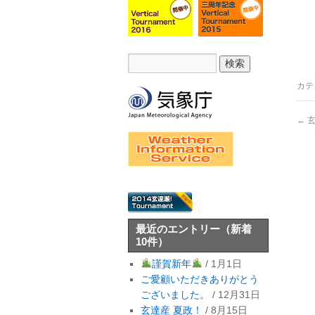
カテ
←
玄
最近のエントリー
（新着
10件）
謹賀新年
/ 1月1日
ご愛顧いただきありがとう
ございました。
/ 12月31日
玄達産 夏政！
/ 8月15日