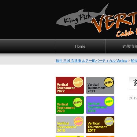
Home
釣果情
福井 三国 玄達瀬 ルアー船バーティカル Vertical
>
船
201