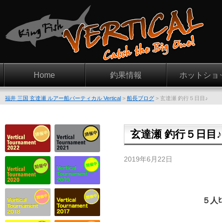
Home
釣果情報
ホットショ
福井 三国 玄達瀬 ルアー船バーティカル Vertical
>
船長ブログ
>
玄達瀬 釣行５日目♪
玄達瀬 釣行５日目♪
2019年6月22日
５人