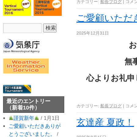
カテゴリー:
船長ブログ
|
コメ
ご愛顧いただ
2025年12月31日
お
無
心よりお礼申
最近のエントリー
カテゴリー:
船長ブログ
|
コメ
（新着10件）
謹賀新年
/ 1月1日
玄達産 夏政！
ご愛顧いただきありが
とうございました。
/