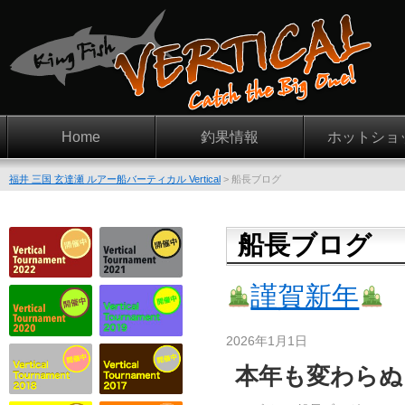
Home
釣果情報
ホットショ
福井 三国 玄達瀬 ルアー船バーティカル Vertical
>
船長ブログ
船長ブログ
謹賀新年
2026年1月1日
本年も変わらぬ