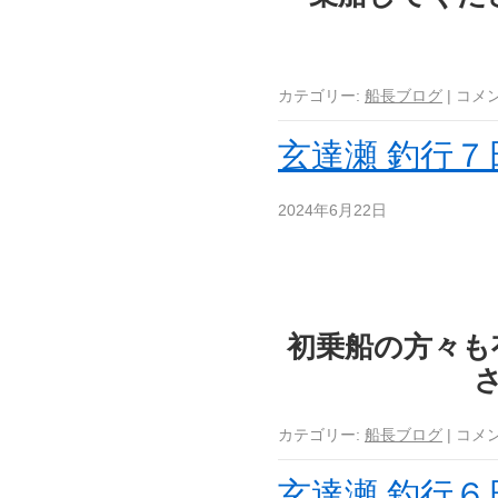
カテゴリー:
船長ブログ
|
コメ
玄達瀬 釣行７
2024年6月22日
初乗船の方々も
さ
カテゴリー:
船長ブログ
|
コメ
玄達瀬 釣行６