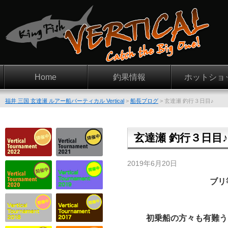
Home
釣果情報
ホットショ
福井 三国 玄達瀬 ルアー船バーティカル Vertical
>
船長ブログ
>
玄達瀬 釣行３日目♪
玄達瀬 釣行３日目♪
2019年6月20日
ブリ
初乗船の方々も有難うご