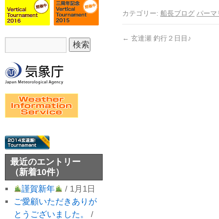
カテゴリー:
船長ブログ
パーマ
←
玄達瀬 釣行２日目♪
最近のエントリー
（新着10件）
謹賀新年
/ 1月1日
ご愛顧いただきありが
とうございました。
/