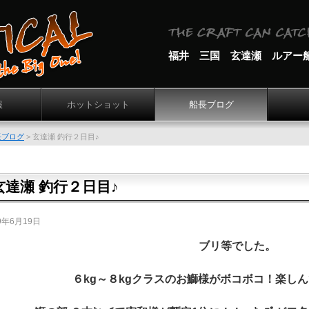
福井 三国 玄達瀬 ルアー
報
ホットショット
船長ブログ
長ブログ
>
玄達瀬 釣行２日目♪
玄達瀬 釣行２日目♪
9年6月19日
ブリ等でした。
６kg～８kgクラスのお鰤様がボコボコ！
楽しん