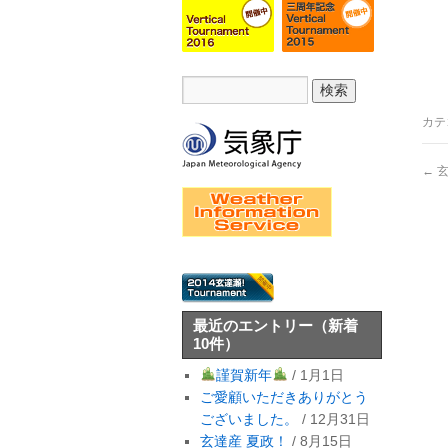
カテ
←
玄
最近のエントリー
（新着
10件）
謹賀新年
/ 1月1日
ご愛顧いただきありがとう
ございました。
/ 12月31日
玄達産 夏政！
/ 8月15日