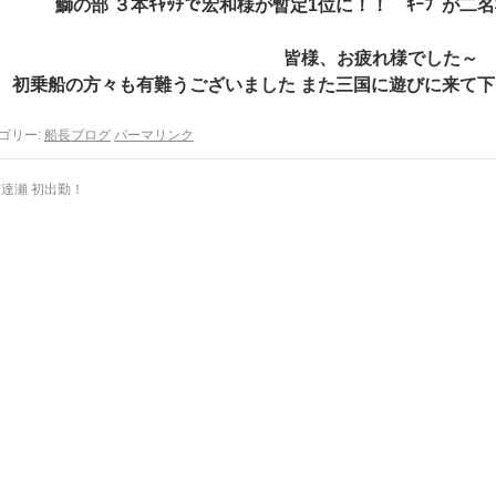
鰤の部 ３本ｷｬｯﾁで宏和様が暫定1位に！！ ｷｰﾌﾟが
皆様、お疲れ様でした～
初乗船の方々も有難うございました また三国に遊びに来て下さい
ゴリー:
船長ブログ
パーマリンク
達瀬 初出勤！