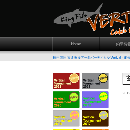
Home
釣果情
福井 三国 玄達瀬 ルアー船バーティカル Vertical
>
船
201