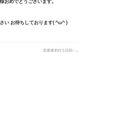
二名様おめでとうございます。
 お待ちしております( ^ω^ )
玄達瀬 釣行３日目♪
→