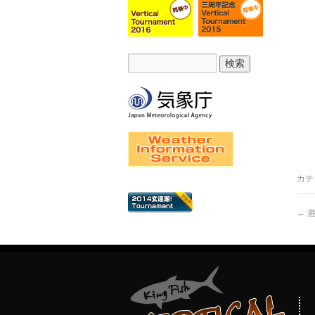
カテ
←
遊