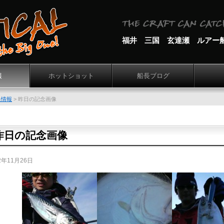
福井 三国 玄達瀬 ルアー
報
ホットショット
船長ブログ
果情報
>
昨日の記念画像
昨日の記念画像
2年11月26日