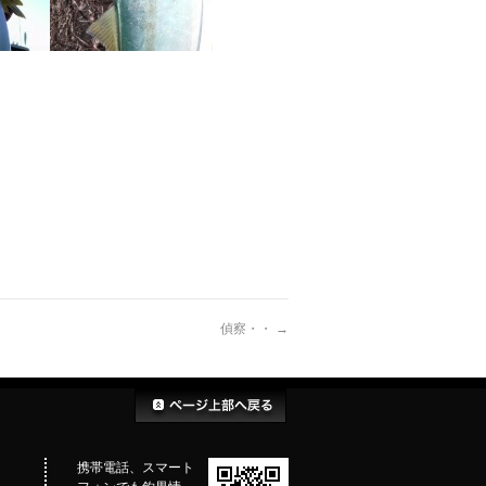
偵察・・
→
携帯電話、スマート