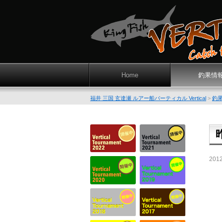
Home
釣果情
福井 三国 玄達瀬 ルアー船バーティカル Vertical
>
釣
201