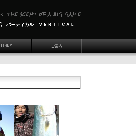
船 バーティカル ＶＥＲＴＩＣＡＬ
LINKS
ご案内