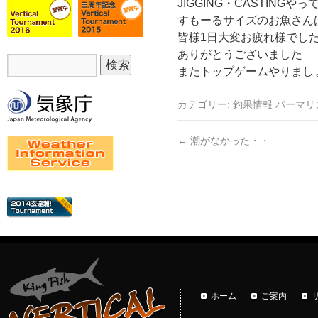
JIGGING・CASTINGや
すもーるサイズのお魚さん
皆様1日大変お疲れ様でし
ありがとうございました
またトップゲームやりまし
カテゴリー:
釣果情報
パーマリ
←
潮がなかった・・
ホーム
ご案内