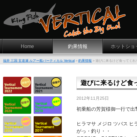
Home
釣果情報
ホットショ
福井 三国 玄達瀬 ルアー船バーティカル Vertical
>
釣果情報
>
遊びに来るけど食ってくれ
遊びに来るけど食
2012年11月25日
初乗船の芳賀様御一行で出
ヒラマサ メジロ ツバス ヒ
がっ・釣り・・