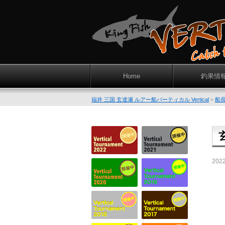
Home
釣果情
福井 三国 玄達瀬 ルアー船バーティカル Vertical
>
船
202