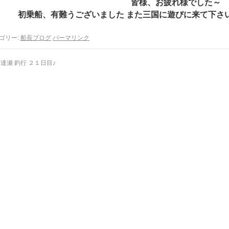
皆様、お疲れ様でした～
初乗船、有難うございました また三国に遊びに来て下さい お
ゴリー:
船長ブログ
パーマリンク
達瀬 釣行 ２１日目♪