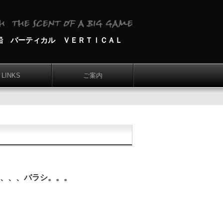
船 バーティカル ＶＥＲＴＩＣＡＬ
LINKS
ご案内
、、、バラシ。。。