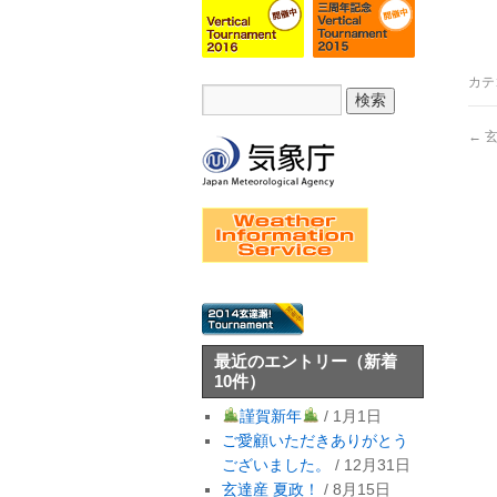
カテ
←
玄
最近のエントリー
（新着
10件）
謹賀新年
/ 1月1日
ご愛顧いただきありがとう
ございました。
/ 12月31日
玄達産 夏政！
/ 8月15日