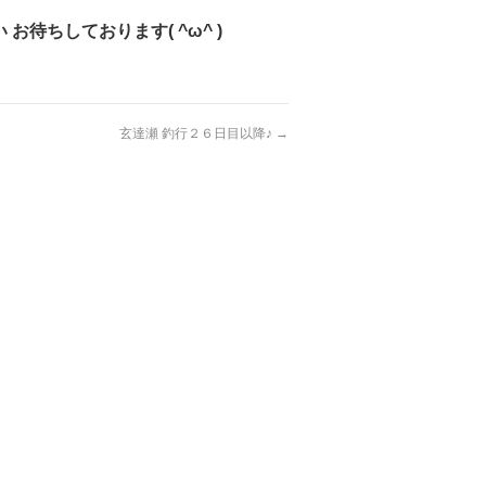
待ちしております( ^ω^ )
玄達瀬 釣行２６日目以降♪
→