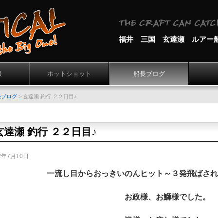
福井 三国 玄達瀬 ルアー
報
ホットショット
船長ブログ
長ブログ
>
玄達瀬 釣行 ２２日目♪
玄達瀬 釣行 ２２日目♪
2年7月10日
一流し目からおっきいのんヒット～３発飛ばされ
お政様、お鰤様でした。