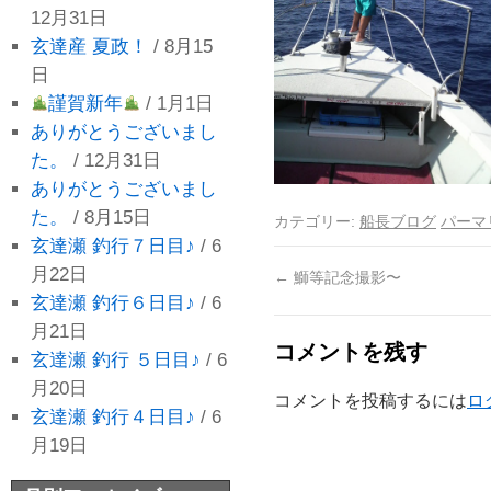
12月31日
玄達産 夏政！
/ 8月15
日
謹賀新年
/ 1月1日
ありがとうございまし
た。
/ 12月31日
ありがとうございまし
た。
/ 8月15日
カテゴリー:
船長ブログ
パーマ
玄達瀬 釣行７日目♪
/ 6
月22日
←
鰤等記念撮影〜
玄達瀬 釣行６日目♪
/ 6
月21日
コメントを残す
玄達瀬 釣行 ５日目♪
/ 6
月20日
コメントを投稿するには
ロ
玄達瀬 釣行４日目♪
/ 6
月19日