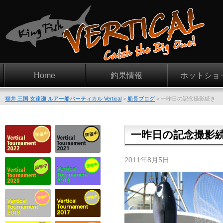
Home
釣果情報
ホットショ
福井 三国 玄達瀬 ルアー船バーティカル Vertical
>
船長ブログ
>
一昨日の記念撮影続き
一昨日の記念撮影
2011年8月5日