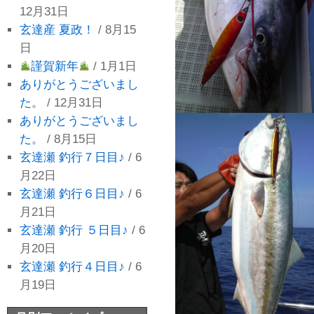
12月31日
玄達産 夏政！
/ 8月15
日
謹賀新年
/ 1月1日
ありがとうございまし
た。
/ 12月31日
ありがとうございまし
た。
/ 8月15日
玄達瀬 釣行７日目♪
/ 6
月22日
玄達瀬 釣行６日目♪
/ 6
月21日
玄達瀬 釣行 ５日目♪
/ 6
月20日
玄達瀬 釣行４日目♪
/ 6
月19日