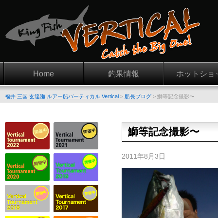
Home
釣果情報
ホットショ
福井 三国 玄達瀬 ルアー船バーティカル Vertical
>
船長ブログ
>
鰤等記念撮影〜
鰤等記念撮影〜
2011年8月3日