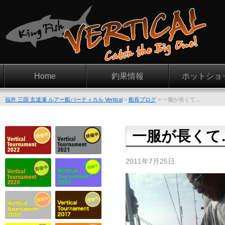
Home
釣果情報
ホットショ
福井 三国 玄達瀬 ルアー船バーティカル Vertical
>
船長ブログ
>
一服が長くて…
一服が長くて
2011年7月25日