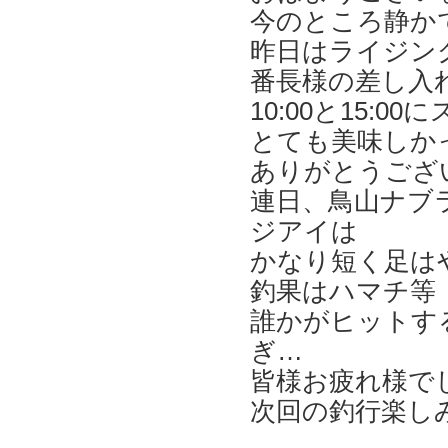
今のところ静か
昨日はライジン
番長様の差し入
10:00と15:0
とても美味しか
ありがとうござ
連日、鳥山ナブ
ジアイは
かなり短く足は
釣果はハマチ等
誰かがヒットす
ぎ…
皆様お疲れ様で
次回の釣行楽し