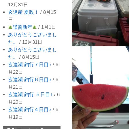
12月31日
玄達産 夏政！
/ 8月15
日
謹賀新年
/ 1月1日
ありがとうございまし
た。
/ 12月31日
ありがとうございまし
た。
/ 8月15日
玄達瀬 釣行７日目♪
/ 6
月22日
玄達瀬 釣行６日目♪
/ 6
月21日
玄達瀬 釣行 ５日目♪
/ 6
月20日
玄達瀬 釣行４日目♪
/ 6
月19日