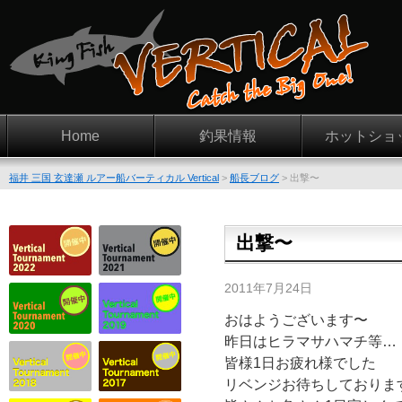
Home
釣果情報
ホットショ
福井 三国 玄達瀬 ルアー船バーティカル Vertical
>
船長ブログ
>
出撃〜
出撃〜
2011年7月24日
おはようございます〜
昨日はヒラマサハマチ等…
皆様1日お疲れ様でした
リベンジお待ちしておりま