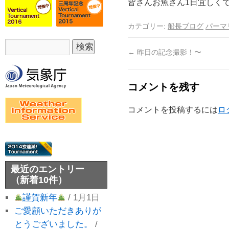
皆さんお魚さん1日宜しくで
カテゴリー:
船長ブログ
パーマ
←
昨日の記念撮影！〜
コメントを残す
コメントを投稿するには
ロ
最近のエントリー
（新着10件）
謹賀新年
/ 1月1日
ご愛顧いただきありが
とうございました。
/