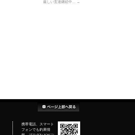
厳しい玄達継続中…
→
携帯電話、スマート
フォンでも釣果情
報、ブログなどがご