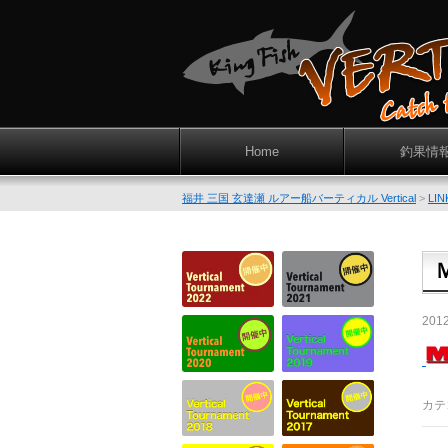
Home
釣果情
福井 三国 玄達瀬 ルアー船バーティカル Vertical
>
LIN
201
カテ