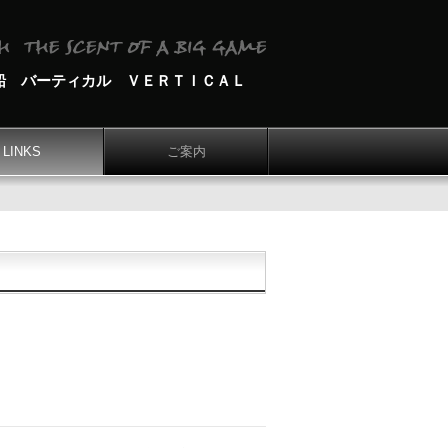
船 バーティカル ＶＥＲＴＩＣＡＬ
LINKS
ご案内