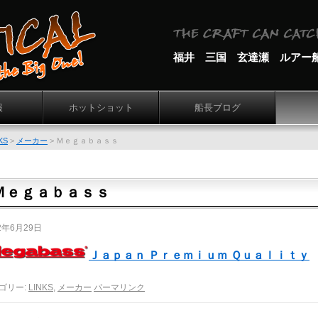
福井 三国 玄達瀬 ルアー
報
ホットショット
船長ブログ
KS
>
メーカー
>
Ｍｅｇａｂａｓｓ
Ｍｅｇａｂａｓｓ
2年6月29日
Ｊａｐａｎ Ｐｒｅｍｉｕｍ Ｑｕａｌｉｔｙ
ゴリー:
LINKS
,
メーカー
パーマリンク