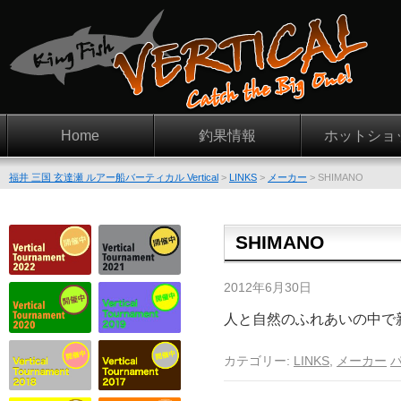
Home
釣果情報
ホットショ
福井 三国 玄達瀬 ルアー船バーティカル Vertical
>
LINKS
>
メーカー
>
SHIMANO
SHIMANO
2012年6月30日
人と自然のふれあいの中で
カテゴリー:
LINKS
,
メーカー