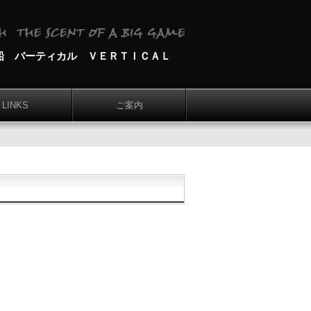
船 バーティカル ＶＥＲＴＩＣＡＬ
LINKS
ご案内