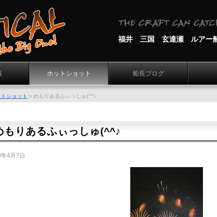
福井 三国 玄達瀬 ルアー
報
ホットショット
船長ブログ
ットショット
>
めもりあるふぃっしゅ(^^♪
めもりあるふぃっしゅ(^^♪
8年4月7日