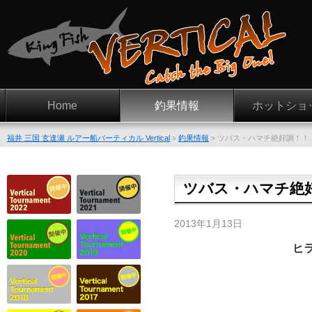
Home
釣果情報
ホットショ
福井 三国 玄達瀬 ルアー船バーティカル Vertical
>
釣果情報
>
ツバス・ハマチ絶好調！！
ツバス・ハマチ絶
2013年1月13日
ヒ