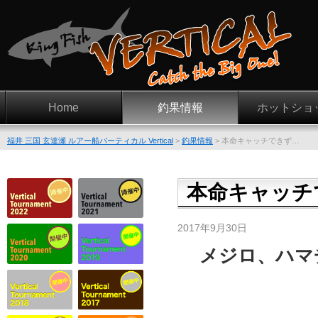
Home
釣果情報
ホットショ
福井 三国 玄達瀬 ルアー船バーティカル Vertical
>
釣果情報
>
本命キャッチできず…
本命キャッチ
2017年9月30日
メジロ、ハマ