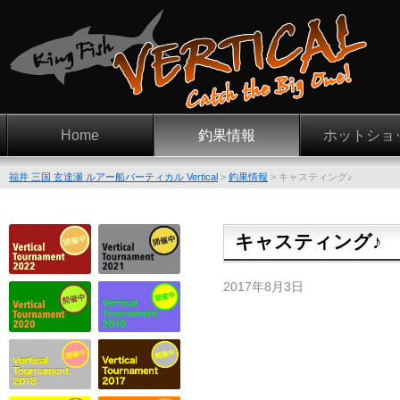
Home
釣果情報
ホットショ
福井 三国 玄達瀬 ルアー船バーティカル Vertical
>
釣果情報
>
キャスティング♪
キャスティング♪
2017年8月3日