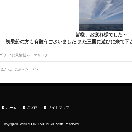
皆様、お疲れ様でした～
初乗船の方も有難うございました また三国に遊びに来て下さい 
ゴリー:
釣果情報
パーマリンク
魚さん元気あったけど・・
ホーム
ご案内
サイトマップ
Copyright © Vertical Fukui Mikuni. All Rights Reserved.