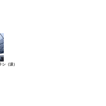
ラシ（涙）
。