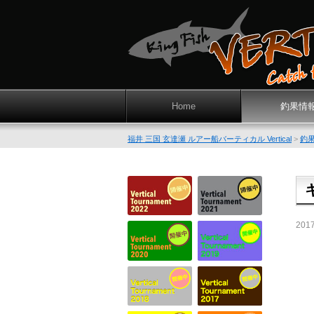
Home
釣果情
福井 三国 玄達瀬 ルアー船バーティカル Vertical
>
釣
201