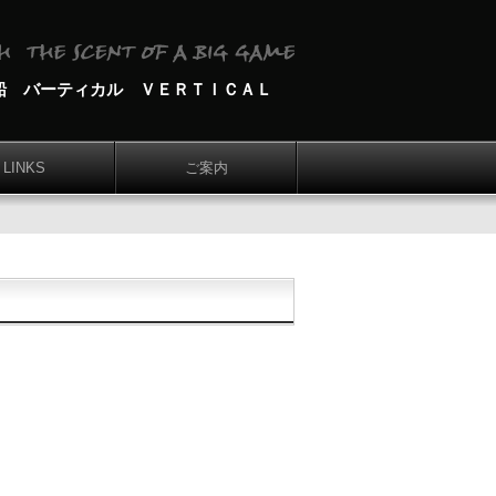
船 バーティカル ＶＥＲＴＩＣＡＬ
LINKS
ご案内