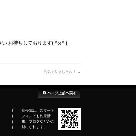
お待ちしております( ^ω^ )
活気ありましたね！
→
携帯電話、スマート
フォンでも釣果情
報、ブログなどがご
覧になれます。