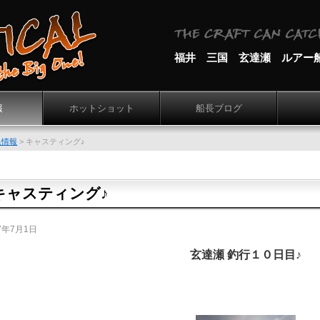
福井 三国 玄達瀬 ルアー
報
ホットショット
船長ブログ
果情報
>
キャスティング♪
キャスティング♪
7年7月1日
玄達瀬 釣行１０日目♪