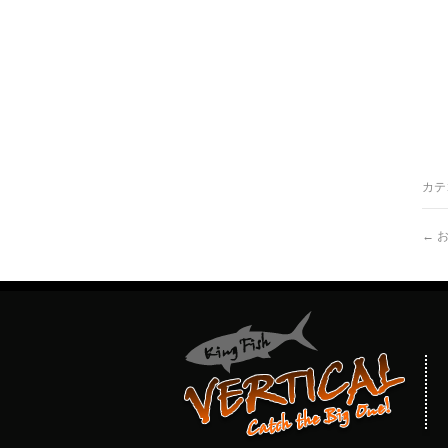
カテ
←
お