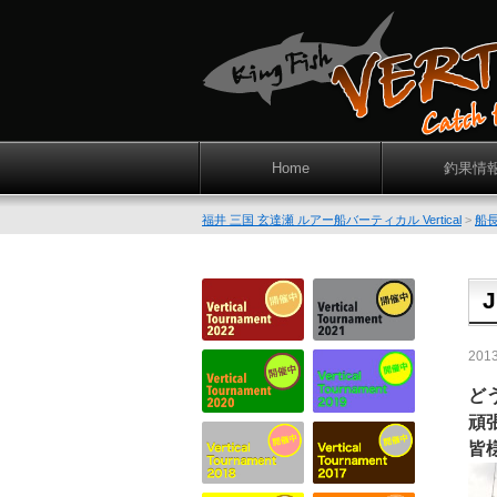
Home
釣果情
福井 三国 玄達瀬 ルアー船バーティカル Vertical
>
船
201
ど
頑
皆