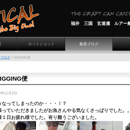
福井 三国 玄達瀬 ルアー
報
ホットショット
船長ブログ
長ブログ
>
JIGGING便
JIGGING便
3年11月3日
うなってしまったのか・・・！？
張っていただきましたが
お魚さんやる気なくさっぱりでした。
様１日お疲れ様でした。有り難うございました。