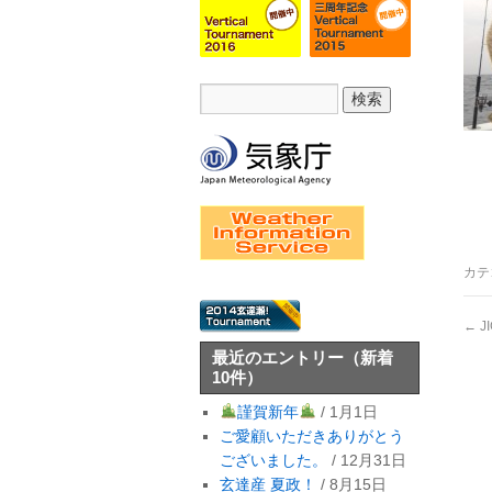
カテ
←
J
最近のエントリー
（新着
10件）
謹賀新年
/ 1月1日
ご愛顧いただきありがとう
ございました。
/ 12月31日
玄達産 夏政！
/ 8月15日