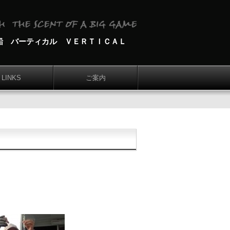
船 バーティカル ＶＥＲＴＩＣＡＬ
LINKS
ご案内
。