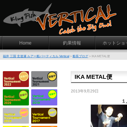
Home
釣果情報
ホットショ
福井 三国 玄達瀬 ルアー船バーティカル Vertical
>
船長ブログ
>
IKA METAL便
IKA METAL便
2013年9月29日
１