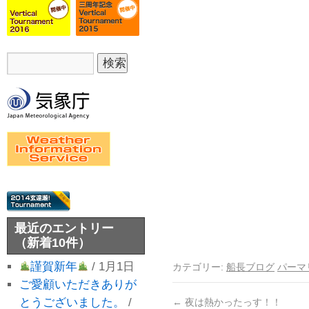
最近のエントリー
（新着10件）
謹賀新年
/ 1月1日
カテゴリー:
船長ブログ
パーマ
ご愛顧いただきありが
とうございました。
/
←
夜は熱かったっす！！