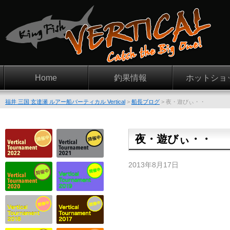
Home
釣果情報
ホットショ
福井 三国 玄達瀬 ルアー船バーティカル Vertical
>
船長ブログ
>
夜・遊びぃ・・
夜・遊びぃ・・
2013年8月17日