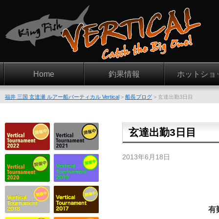
Home
釣果情報
ホットショ
福井 三国 玄達瀬 ルアー船バーティカル Vertical
>
船長ブログ
>
玄達出勤3日目
玄達出勤3日目
2013年6月18日
有