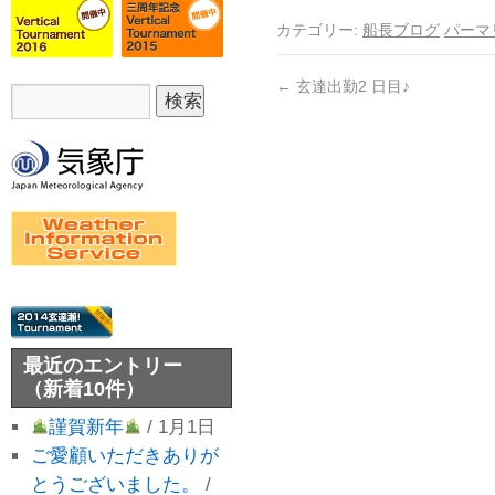
カテゴリー:
船長ブログ
パーマ
←
玄達出勤2 日目♪
最近のエントリー
（新着10件）
謹賀新年
/ 1月1日
ご愛顧いただきありが
とうございました。
/