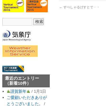
←
すぺしゃるげすとで・・
最近のエントリー
（新着10件）
謹賀新年
/ 1月1日
ご愛顧いただきありが
とうございました。
/