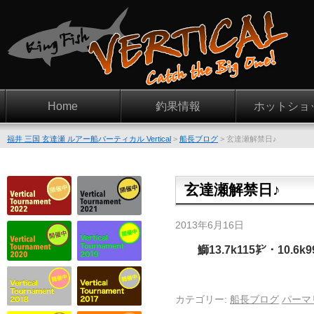
Home
釣果情報
ホットショ
福井 三国 玄達瀬 ルアー船バーティカル Vertical
>
船長ブログ
>
玄達瀬解禁日♪
玄達瀬解禁日♪
2013年6月16日
鰤13.7k115㌢・10
カテゴリー:
船長ブログ
パーマ