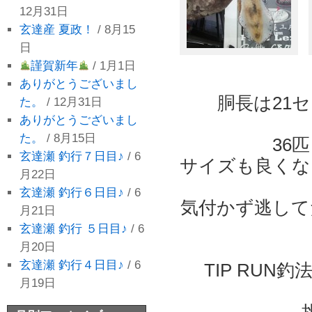
12月31日
玄達産 夏政！
/ 8月15
日
謹賀新年
/ 1月1日
ありがとうございまし
胴長は21セ
た。
/ 12月31日
ありがとうございまし
た。
/ 8月15日
36
玄達瀬 釣行７日目♪
/ 6
サイズも良くな
月22日
玄達瀬 釣行６日目♪
/ 6
気付かず逃して
月21日
玄達瀬 釣行 ５日目♪
/ 6
月20日
玄達瀬 釣行４日目♪
/ 6
TIP RU
月19日