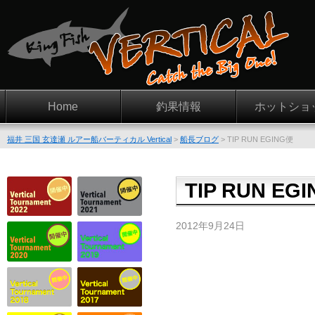
Home
釣果情報
ホットショ
福井 三国 玄達瀬 ルアー船バーティカル Vertical
>
船長ブログ
>
TIP RUN EGING便
TIP RUN EG
2012年9月24日