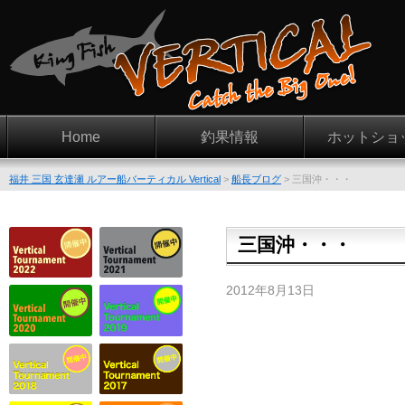
Home
釣果情報
ホットショ
福井 三国 玄達瀬 ルアー船バーティカル Vertical
>
船長ブログ
>
三国沖・・・
三国沖・・・
2012年8月13日