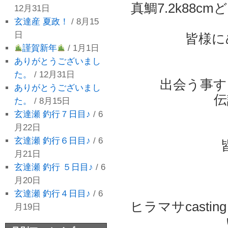
真鯛7.2k88
12月31日
玄達産 夏政！
/ 8月15
日
皆様に
謹賀新年
/ 1月1日
ありがとうございまし
た。
/ 12月31日
出会う事す
ありがとうございまし
伝
た。
/ 8月15日
玄達瀬 釣行７日目♪
/ 6
月22日
玄達瀬 釣行６日目♪
/ 6
月21日
玄達瀬 釣行 ５日目♪
/ 6
月20日
玄達瀬 釣行４日目♪
/ 6
ヒラマサcast
月19日