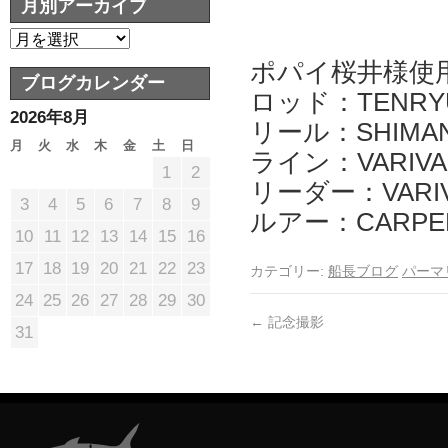
月別アーカイブ
ポパイ桜井様使
ブログカレンダー
ロッド：TENRYU 
2026年8月
リール：SHIMAN
月
火
水
木
金
土
日
ライン：VARIVA
1
2
リーダー：VARI
3
4
5
6
7
8
9
ルアー：CARPEN
10
11
12
13
14
15
16
17
18
19
20
21
22
23
カテゴリー:
船長ブログ
パーマ
24
25
26
27
28
29
30
←
記念撮影
31