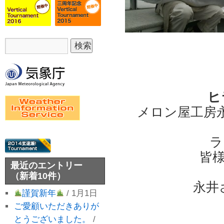
ヒ
メロン屋工房
ラ
皆
最近のエントリー
（新着10件）
永井さ
謹賀新年
/ 1月1日
ご愛顧いただきありが
とうございました。
/