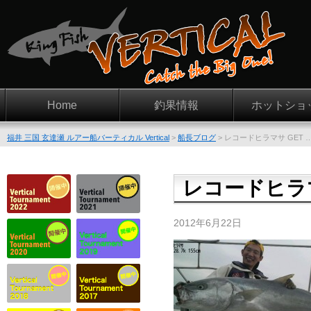
Home
釣果情報
ホットショ
福井 三国 玄達瀬 ルアー船バーティカル Vertical
>
船長ブログ
>
レコードヒラマサ GET 
レコードヒラマ
2012年6月22日