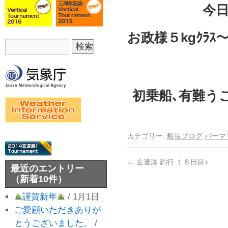
今
お政様５kgｸﾗｽ
初乗船､有難う
カテゴリー:
船長ブログ
パーマ
←
玄達瀬 釣行 １８日目♪
最近のエントリー
（新着10件）
謹賀新年
/ 1月1日
ご愛顧いただきありが
とうございました。
/