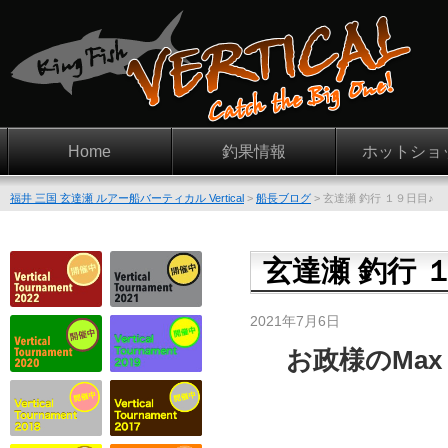
Home
釣果情報
ホットショ
福井 三国 玄達瀬 ルアー船バーティカル Vertical
>
船長ブログ
>
玄達瀬 釣行 １９日目♪
玄達瀬 釣行 
2021年7月6日
お政様のMax