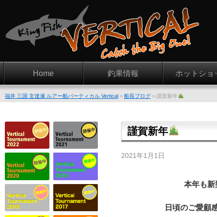
Home
釣果情報
ホットショ
福井 三国 玄達瀬 ルアー船バーティカル Vertical
>
船長ブログ
>
謹賀新年
謹賀新年
2021年1月1日
本年も新
日頃のご愛顧