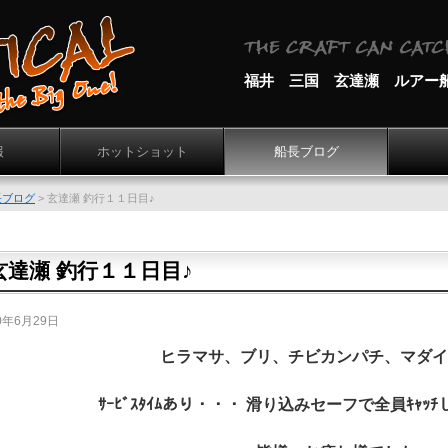
福井 三国 玄達瀬 ルアー
報
ホットショット
船長ブログ
長ブログ
>
玄達瀬 釣行１１日目♪
玄達瀬 釣行１１日目♪
0年6月29日
ヒラマサ、ブリ、チビカンパチ、マダイ
ｻｰﾋﾞｽﾀｲﾑあり・・・ 滑り込みセーフで全員ｷｬｯ