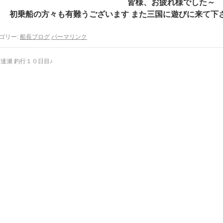
皆様、お疲れ様でした～
初乗船の方々も有難うございます また三国に遊びに来て下さい 
ゴリー:
船長ブログ
パーマリンク
達瀬 釣行１０日目♪