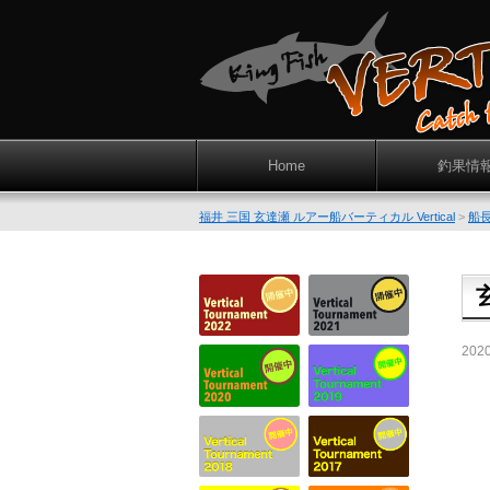
Home
釣果情
福井 三国 玄達瀬 ルアー船バーティカル Vertical
>
船
202