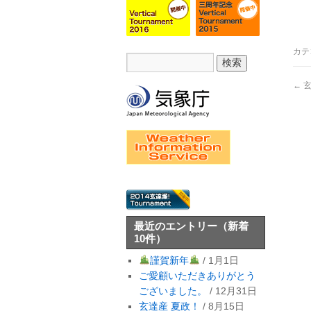
カテ
←
玄
最近のエントリー
（新着
10件）
謹賀新年
/ 1月1日
ご愛顧いただきありがとう
ございました。
/ 12月31日
玄達産 夏政！
/ 8月15日