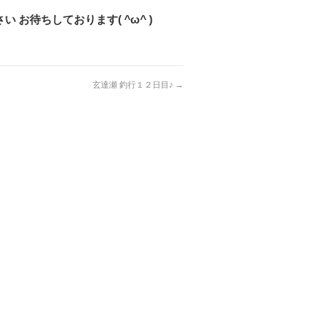
お待ちしております( ^ω^ )
玄達瀬 釣行１２日目♪
→