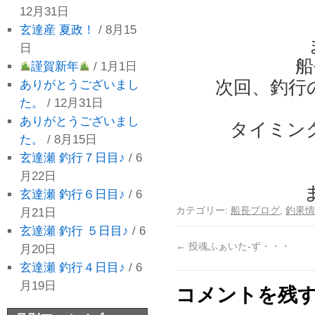
12月31日
玄達産 夏政！
/ 8月15
日
船
謹賀新年
/ 1月1日
次回、釣行
ありがとうございまし
た。
/ 12月31日
ありがとうございまし
タイミン
た。
/ 8月15日
玄達瀬 釣行７日目♪
/ 6
月22日
玄達瀬 釣行６日目♪
/ 6
カテゴリー:
船長ブログ
,
釣果情
月21日
玄達瀬 釣行 ５日目♪
/ 6
←
投魂ふぁいた‐ず・・・
月20日
玄達瀬 釣行４日目♪
/ 6
月19日
コメントを残