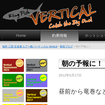
Home
釣果情報
ホットショ
福井 三国 玄達瀬 ルアー船バーティカル Vertical
>
船長ブログ
>
朝の予報に！
朝の予報に！
2012年5月17日
昼前から竜巻な