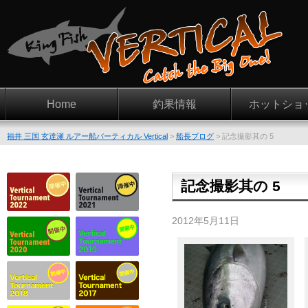
Home
釣果情報
ホットショ
福井 三国 玄達瀬 ルアー船バーティカル Vertical
>
船長ブログ
>
記念撮影其の 5
記念撮影其の 5
2012年5月11日