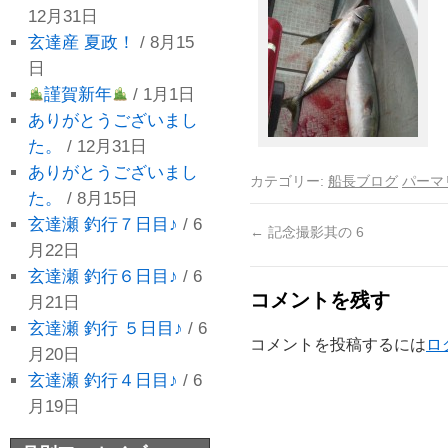
12月31日
玄達産 夏政！
/ 8月15
日
謹賀新年
/ 1月1日
ありがとうございまし
た。
/ 12月31日
ありがとうございまし
カテゴリー:
船長ブログ
パーマ
た。
/ 8月15日
玄達瀬 釣行７日目♪
/ 6
←
記念撮影其の 6
月22日
玄達瀬 釣行６日目♪
/ 6
コメントを残す
月21日
玄達瀬 釣行 ５日目♪
/ 6
コメントを投稿するには
ロ
月20日
玄達瀬 釣行４日目♪
/ 6
月19日