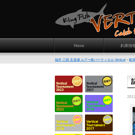
Home
釣果情
福井 三国 玄達瀬 ルアー船バーティカル Vertical
>
船
201