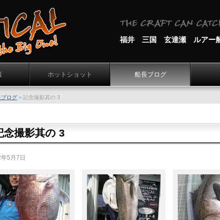
福井 三国 玄達瀬 ルアー
報
ホットショット
船長ブログ
長ブログ
>
記念撮影其の 3
記念撮影其の 3
2年5月7日