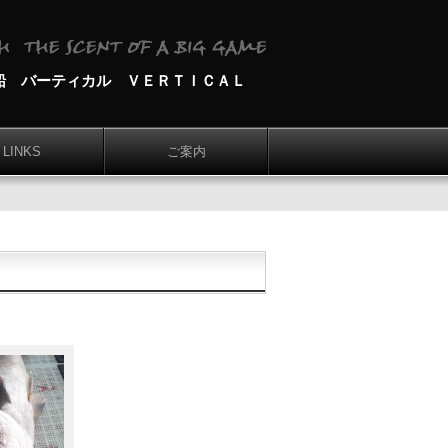
船 バーティカル ＶＥＲＴＩＣＡＬ
LINKS
ご案内