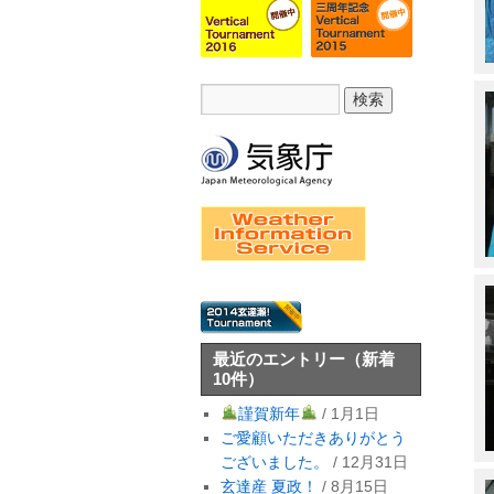
最近のエントリー
（新着
10件）
謹賀新年
/ 1月1日
ご愛顧いただきありがとう
ございました。
/ 12月31日
玄達産 夏政！
/ 8月15日