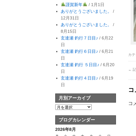
謹賀新年
/ 1月1日
ありがとうございました。
/
12月31日
ありがとうございました。
/
8月15日
玄達瀬 釣行７日目♪
/ 6月22
日
玄達瀬 釣行６日目♪
/ 6月21
カテ
日
玄達瀬 釣行 ５日目♪
/ 6月20
←
記
日
玄達瀬 釣行４日目♪
/ 6月19
日
コ
月別アーカイブ
コ
ブログカレンダー
2026年8月