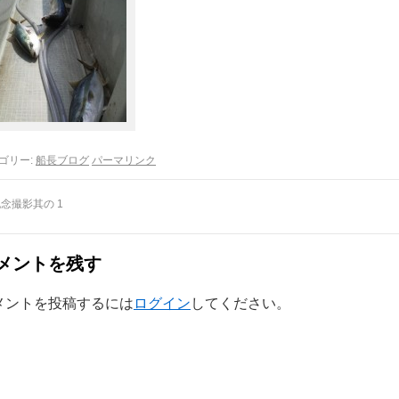
ゴリー:
船長ブログ
パーマリンク
念撮影其の 1
メントを残す
メントを投稿するには
ログイン
してください。