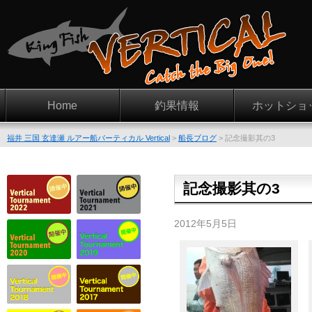
Home
釣果情報
ホットショ
福井 三国 玄達瀬 ルアー船バーティカル Vertical
>
船長ブログ
>
記念撮影其の3
記念撮影其の3
2012年5月5日