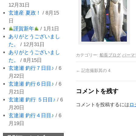
12月31日
玄達産 夏政！
/ 8月15
日
謹賀新年
/ 1月1日
ありがとうございまし
た。
/ 12月31日
ありがとうございまし
カテゴリー:
船長ブログ
パーマ
た。
/ 8月15日
玄達瀬 釣行７日目♪
/ 6
←
記念撮影其の 4
月22日
玄達瀬 釣行６日目♪
/ 6
コメントを残す
月21日
玄達瀬 釣行 ５日目♪
/ 6
コメントを投稿するには
ロ
月20日
玄達瀬 釣行４日目♪
/ 6
月19日