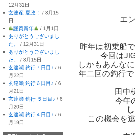
12月31日
玄達産 夏政！
/ 8月15
エ
日
謹賀新年
/ 1月1日
ありがとうございまし
た。
/ 12月31日
昨年は初乗船で
ありがとうございまし
今回はJIG
た。
/ 8月15日
しかもあんなに
玄達瀬 釣行７日目♪
/ 6
年二回の釣行で
月22日
玄達瀬 釣行６日目♪
/ 6
田中
月21日
玄達瀬 釣行 ５日目♪
/ 6
今年
月20日
し
玄達瀬 釣行４日目♪
/ 6
この機会を逃
月19日