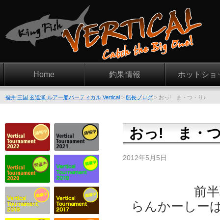
Home
釣果情報
ホットショ
福井 三国 玄達瀬 ルアー船バーティカル Vertical
>
船長ブログ
>
おっ! ま・つ・り♪
おっ! ま・つ
2012年5月5日
前
らんかーしーばすは5.