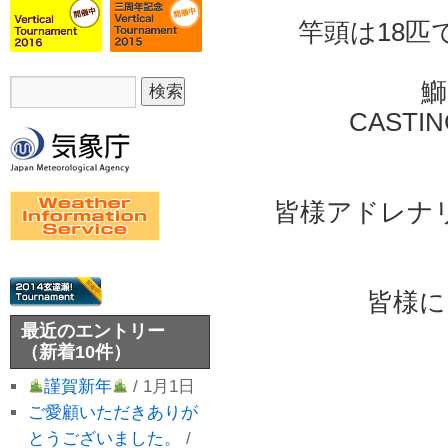
竿頭は18匹で合
鰤
CAST
皆様アドレナ
皆様に
最近のエントリー
（新着10件）
謹賀新年
/ 1月1日
ご愛顧いただきありが
とうございました。
/