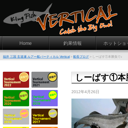
Home
釣果情報
ホットショ
福井 三国 玄達瀬 ルアー船バーティカル Vertical
>
船長ブログ
>
しーばす①本勝負で♪
しーばす①本
2012年4月26日