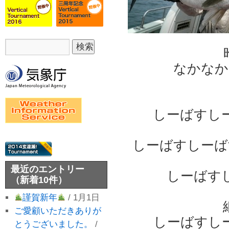
なかなか
しーばすし
しーばすしーば
最近のエントリー
しーばす
（新着10件）
謹賀新年
/ 1月1日
ご愛顧いただきありが
しーばすし
とうございました。
/