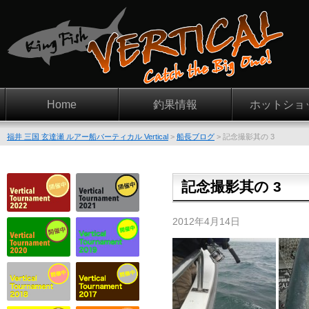
Home
釣果情報
ホットショ
福井 三国 玄達瀬 ルアー船バーティカル Vertical
>
船長ブログ
>
記念撮影其の 3
記念撮影其の 3
2012年4月14日