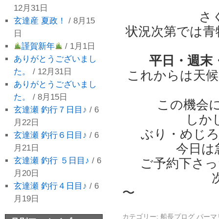
12月31日
さ
玄達産 夏政！
/ 8月15
状況次第では青物
日
謹賀新年
/ 1月1日
平日・週末
ありがとうございまし
た。
/ 12月31日
これからは天候
ありがとうございまし
た。
/ 8月15日
この機会
玄達瀬 釣行７日目♪
/ 6
しか
月22日
ぶり・めじろ
玄達瀬 釣行６日目♪
/ 6
今日は
月21日
玄達瀬 釣行 ５日目♪
/ 6
ご予約下さっ
月20日
玄達瀬 釣行４日目♪
/ 6
〜
月19日
カテゴリー:
船長ブログ
パーマ