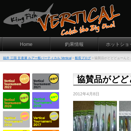
Home
釣果情報
ホットショ
福井 三国 玄達瀬 ルアー船バーティカル Vertical
>
船長ブログ
>
協賛品がどどどぉーんと
協賛品がどど
2012年4月8日