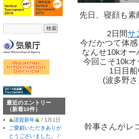
先日、寝顔も素
2日間
サ
今だかつて体感
なんせ10kオ
今回こそ10k
1日目船
(波多野
最近のエントリー
（新着10件）
謹賀新年
/ 1月1日
幹事さんがレ
ご愛顧いただきありが
とうございました。
/