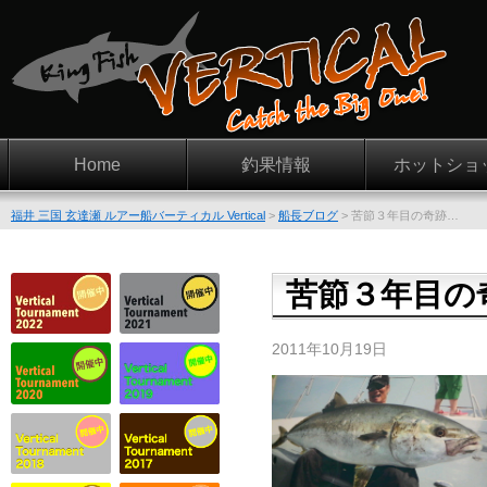
Home
釣果情報
ホットショ
福井 三国 玄達瀬 ルアー船バーティカル Vertical
>
船長ブログ
>
苦節３年目の奇跡…
苦節３年目の
2011年10月19日