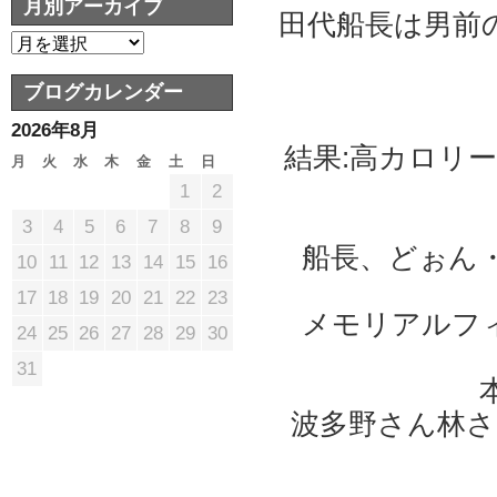
月別アーカイブ
田代船長は男前の
ブログカレンダー
2026年8月
結果:高カロリー
月
火
水
木
金
土
日
1
2
3
4
5
6
7
8
9
船長、どぉん・
10
11
12
13
14
15
16
17
18
19
20
21
22
23
メモリアルフ
24
25
26
27
28
29
30
31
波多野さん林さ