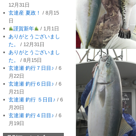
12月31日
玄達産 夏政！
/ 8月15
日
謹賀新年
/ 1月1日
ありがとうございまし
た。
/ 12月31日
ありがとうございまし
た。
/ 8月15日
玄達瀬 釣行７日目♪
/ 6
月22日
玄達瀬 釣行６日目♪
/ 6
月21日
玄達瀬 釣行 ５日目♪
/ 6
月20日
玄達瀬 釣行４日目♪
/ 6
月19日