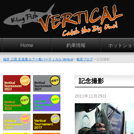
Home
釣果情報
ホットショ
福井 三国 玄達瀬 ルアー船バーティカル Vertical
>
船長ブログ
>
記念撮影
記念撮影
2011年11月29日