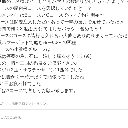
乗船の二名様はどうしてもハマチの数釣りがしたかったようで
コースの腱鞘炎コースを選択していただき！？
のメンバーはBコースとCコースでハマチ釣り開始〜
コースは闘魂注入しただけあって一撃の技まで見せていただき
時間で軽く30匹はかけてましたバラシも含めると！
コースCコースの皆様も入れ食い大夢もあり釣りまくっていただ
員ハマチゲットで船ちゅー60〜70匹程
コースの小浜様グループは
晩は療養の為、宿に一泊して帰るそうです(羨)
しの一時〜三国の温泉をご堪能下さい♪
メジロ2匹・サワラ〜サゴシ11匹等でした
日は暖かく一時汗だくで頑張ってましたね
様1日お疲れ様でした
回はAコースで宜しくお願い致します。
ゴリー:
船長ブログ
パーマリンク
日の記念画像