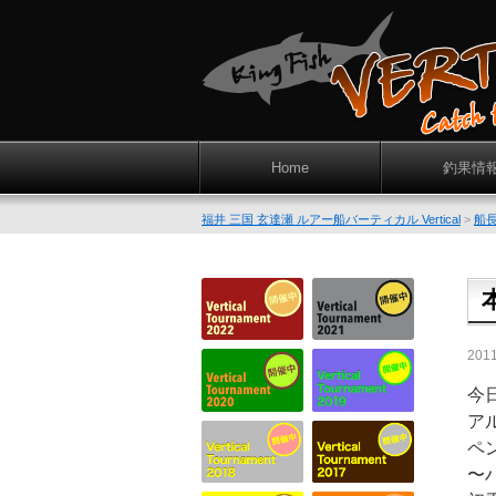
Home
釣果情
福井 三国 玄達瀬 ルアー船バーティカル Vertical
>
船
201
今
ア
ペ
〜