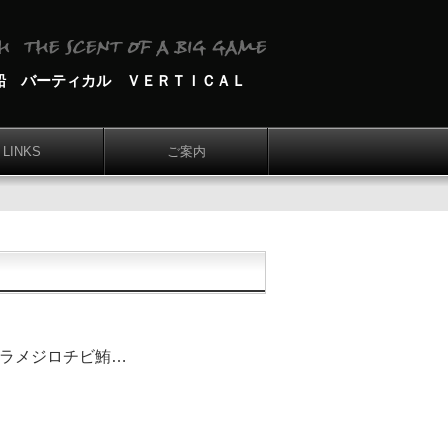
船 バーティカル ＶＥＲＴＩＣＡＬ
LINKS
ご案内
ワラメジロチビ鮪…