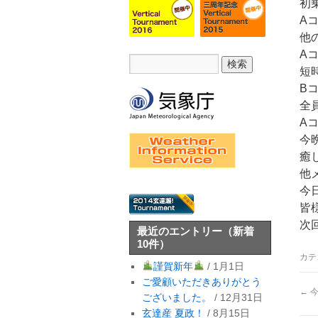
初
A
他
A
短
B
全
A
今
癒
他
今
皆
次
最近のエントリー
（新着
10件）
カテ
謹賀新年
/ 1月1日
ご愛顧いただきありがとう
←
今
ございました。
/ 12月31日
玄達産 夏政！
/ 8月15日