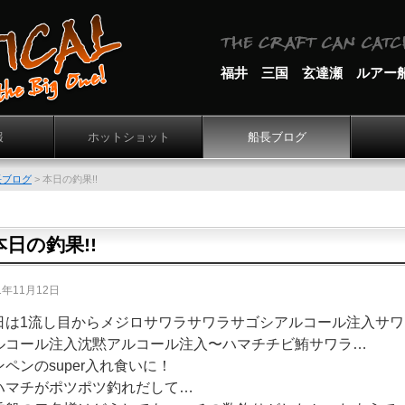
福井 三国 玄達瀬 ルアー
報
ホットショット
船長ブログ
長ブログ
>
本日の釣果!!
本日の釣果!!
1年11月12日
日は1流し目からメジロサワラサワラサゴシアルコール注入サ
ルコール注入沈黙アルコール注入〜ハマチチビ鮪サワラ…
ンペンのsuper入れ食いに！
ハマチがポツポツ釣れだして…