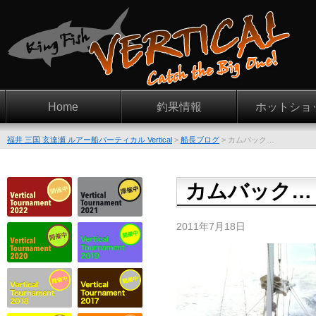
Home
釣果情報
ホットショ
福井 三国 玄達瀬 ルアー船バーティカル Vertical
>
船長ブログ
>
カムバック…
カムバック…
2011年7月18日