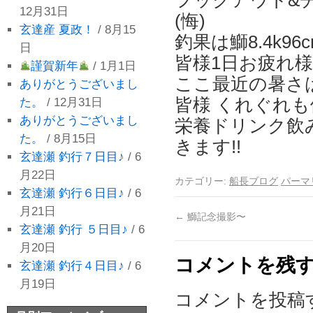
12月31日
(悔)
玄達産 夏政！
/ 8月15
釣果は鰤8.4k9
日
皆様1日お疲れ
謹賀新年
/ 1月1日
ここ最近の暑さ
ありがとうございまし
皆様 くれぐれ
た。
/ 12月31日
ありがとうございまし
栄養ドリンク飲
た。
/ 8月15日
きます!!
玄達瀬 釣行７日目♪
/ 6
月22日
カテゴリー:
船長ブログ
パーマ
玄達瀬 釣行６日目♪
/ 6
月21日
←
鰤記念撮影〜
玄達瀬 釣行 ５日目♪
/ 6
月20日
コメントを残
玄達瀬 釣行４日目♪
/ 6
月19日
コメントを投稿