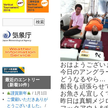
おはようござい
今日のアングラ
どうなるやら…
最近のエントリー
（新着10件）
船長も頑張らせ
お魚さん宜しく
謹賀新年
/ 1月1日
昨日は真鯛メジ
ご愛顧いただきありが
とうございました。
/
フックアウト&