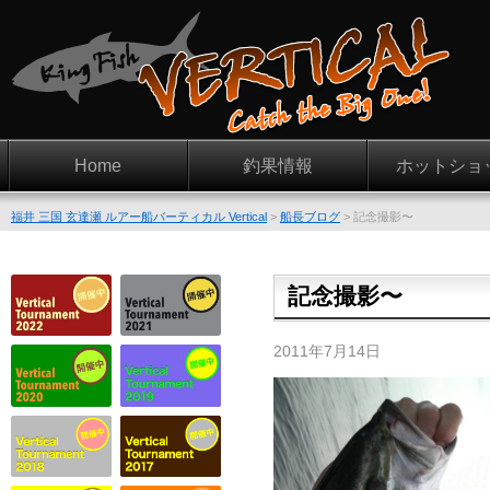
Home
釣果情報
ホットショ
福井 三国 玄達瀬 ルアー船バーティカル Vertical
>
船長ブログ
>
記念撮影〜
記念撮影〜
2011年7月14日