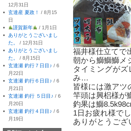
12月31日
玄達産 夏政！
/ 8月15
日
謹賀新年
/ 1月1日
ありがとうございまし
た。
/ 12月31日
福井様仕立てで
ありがとうございまし
た。
/ 8月15日
朝から鰤鰤鰤メ
玄達瀬 釣行７日目♪
/ 6
タイミングがズ
月22日
み…
玄達瀬 釣行６日目♪
/ 6
皆様には激アツ
月21日
竿頭は興梠様が鰤
玄達瀬 釣行 ５日目♪
/ 6
釣果は鰤8.5k9
月20日
1日お疲れ様で
玄達瀬 釣行４日目♪
/ 6
月19日
ありがとうござ