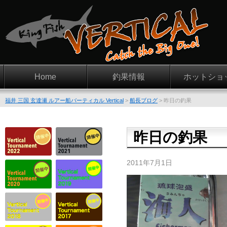
Home
釣果情報
ホットショ
福井 三国 玄達瀬 ルアー船バーティカル Vertical
>
船長ブログ
>
昨日の釣果
昨日の釣果
2011年7月1日