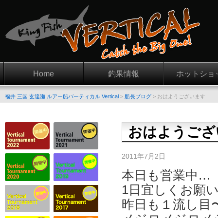
Home
釣果情報
ホットショ
福井 三国 玄達瀬 ルアー船バーティカル Vertical
>
船長ブログ
>
おはようございます
おはようござ
2011年7月2日
本日も営業中…
1日宜しくお願
昨日も１流し目