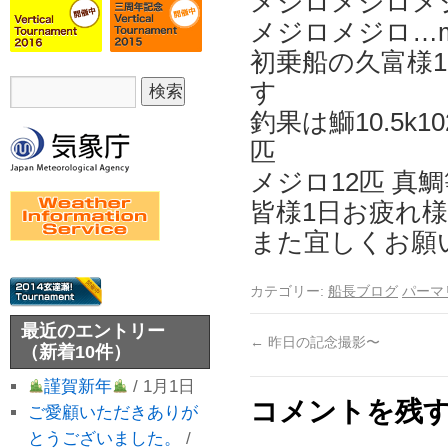
メジロメジロメ
メジロメジロ…m
初乗船の久富様1
す
釣果は鰤10.5k10
匹
メジロ12匹 真
皆様1日お疲れ
また宜しくお願
カテゴリー:
船長ブログ
パーマ
最近のエントリー
←
昨日の記念撮影〜
（新着10件）
謹賀新年
/ 1月1日
コメントを残
ご愛顧いただきありが
とうございました。
/