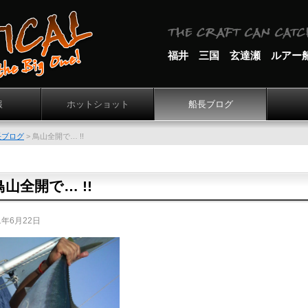
福井 三国 玄達瀬 ルアー
報
ホットショット
船長ブログ
長ブログ
>
鳥山全開で… !!
鳥山全開で… !!
1年6月22日