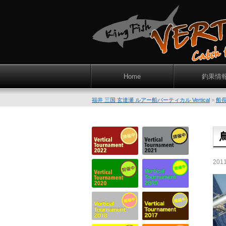
Home
釣果情
福井 三国 玄達瀬 ルアー船バーティカル Vertical
>
船
201