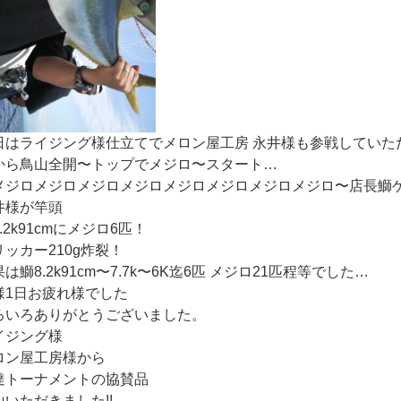
日はライジング様仕立てでメロン屋工房 永井様も参戦していた
から鳥山全開〜トップでメジロ〜スタート…
メジロメジロメジロメジロメジロメジロメジロメジロ〜店長鰤
井様が竿頭
.2k91cmにメジロ6匹！
リッカー210g炸裂！
は鰤8.2k91cm〜7.7k〜6K迄6匹 メジロ21匹程等でした…
様1日お疲れ様でした
ろいろありがとうございました。
イジング様
ロン屋工房様から
達トーナメントの協賛品
山いただきました!!