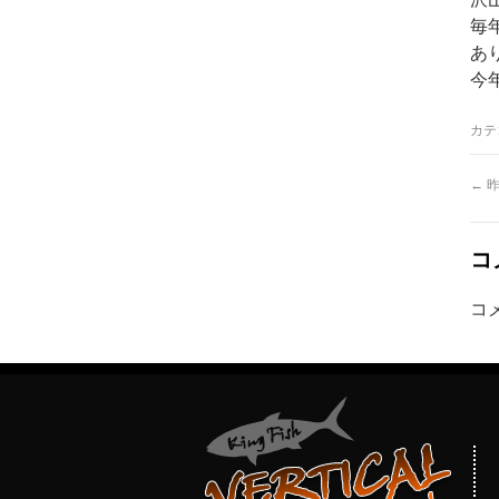
毎
あ
今
カテ
←
昨
コ
コ