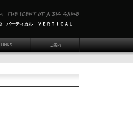
船 バーティカル ＶＥＲＴＩＣＡＬ
LINKS
ご案内