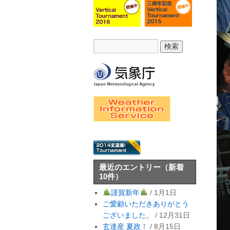
最近のエントリー
（新着
10件）
謹賀新年
/ 1月1日
ご愛顧いただきありがとう
ございました。
/ 12月31日
玄達産 夏政！
/ 8月15日