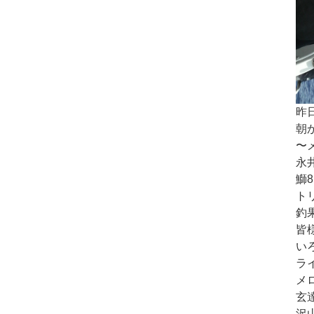
昨
朝
〜
永
鰤8
ト
釣果
皆
い
ラ
メ
玄
沢