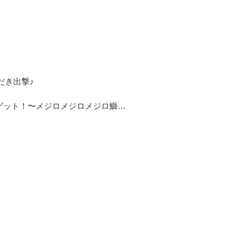
だき出撃♪
ゲット！〜メジロメジロメジロ鰤…