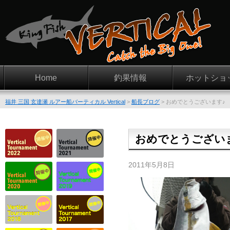
Home
釣果情報
ホットショ
福井 三国 玄達瀬 ルアー船バーティカル Vertical
>
船長ブログ
>
おめでとうございます♪
おめでとうござい
2011年5月8日