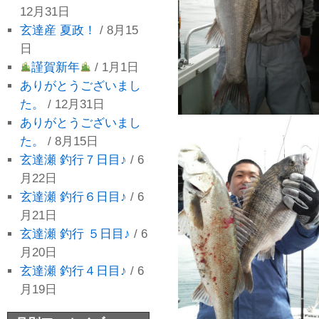
12月31日
玄達産 夏政！
/ 8月15
日
謹賀新年
/ 1月1日
ありがとうございまし
た。
/ 12月31日
ありがとうございまし
た。
/ 8月15日
玄達瀬 釣行７日目♪
/ 6
月22日
玄達瀬 釣行６日目♪
/ 6
月21日
玄達瀬 釣行 ５日目♪
/ 6
月20日
玄達瀬 釣行４日目♪
/ 6
月19日