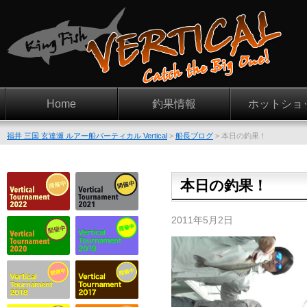
Home
釣果情報
ホットショ
福井 三国 玄達瀬 ルアー船バーティカル Vertical
>
船長ブログ
>
本日の釣果！
本日の釣果！
2011年5月2日