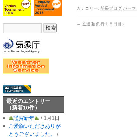
カテゴリー:
船長ブログ
パーマ
←
玄達瀬 釣行１８日目♪
最近のエントリー
（新着10件）
謹賀新年
/ 1月1日
ご愛顧いただきありが
とうございました。
/