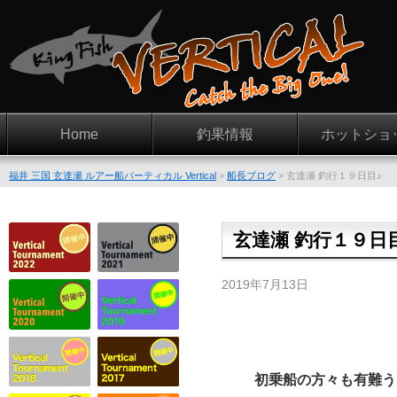
Home
釣果情報
ホットショ
福井 三国 玄達瀬 ルアー船バーティカル Vertical
>
船長ブログ
>
玄達瀬 釣行１９日目♪
玄達瀬 釣行１９日
2019年7月13日
初乗船の方々も有難うご