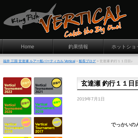
Home
釣果情報
ホットショ
福井 三国 玄達瀬 ルアー船バーティカル Vertical
>
船長ブログ
>
玄達瀬 釣行１１日目♪
玄達瀬 釣行１１日
2019年7月1日
でっかいの