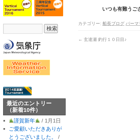
いつも有難うござ
カテゴリー:
船長ブログ
パーマ
←
玄達瀬 釣行１０日目♪
最近のエントリー
（新着10件）
謹賀新年
/ 1月1日
ご愛顧いただきありが
とうございました。
/